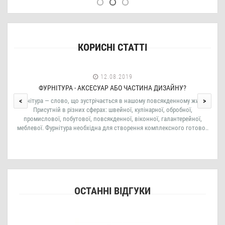
КОРИСНІ СТАТТІ
12.08.2019
ФУРНІТУРА - АКСЕСУАР АБО ЧАСТИНА ДИЗАЙНУ?
Фурнітура — слово, що зустрічається в нашому повсякденному житті.
<
>
Присутній в різних сферах: швейної, кулінарної, обробної,
промислової, побутової, повсякденної, віконної, галантерейної,
меблевої. Фурнітура необхідна для створення комплексного готово..
ОСТАННІ ВІДГУКИ