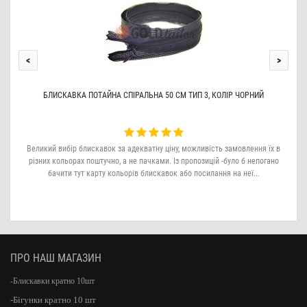
<
>
БЛИСКАВКА ПОТАЙНА СПІРАЛЬНА 50 СМ ТИП 3, КОЛІР ЧОРНИЙ
Великий вибір блискавок за адекватну ціну, можливість замовлення їх в
Бей
різних кольорах поштучно, а не пачками. Із пропозицій -було б непогано
бачити тут карту кольорів блискавок або посилання на неї...
ПРО НАШ МАГАЗИН
-Блискавки кратно 10шт
-Бігунки кратно 10 шт