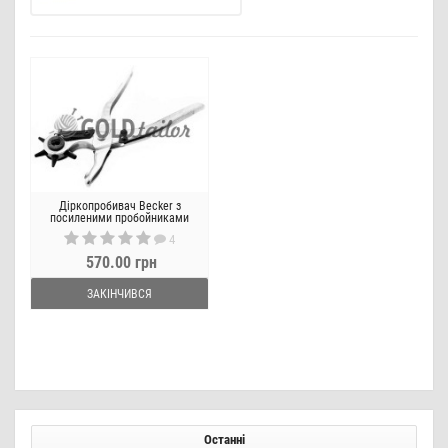
Діркопробивач Becker з
посиленими пробойниками
4
570.00 грн
ЗАКІНЧИВСЯ
Останні