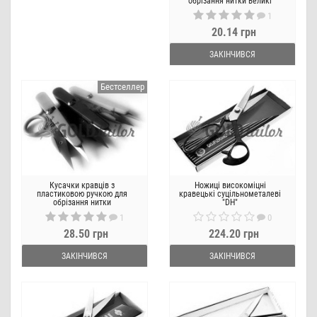
обрізання нитки великі
1
20.14 грн
ЗАКІНЧИВСЯ
Бестселлер
Кусачки кравців з
Ножиці високоміцні
пластиковою ручкою для
кравецькі суцільнометалеві
обрізання нитки
"DH"
1
0
28.50 грн
224.20 грн
ЗАКІНЧИВСЯ
ЗАКІНЧИВСЯ