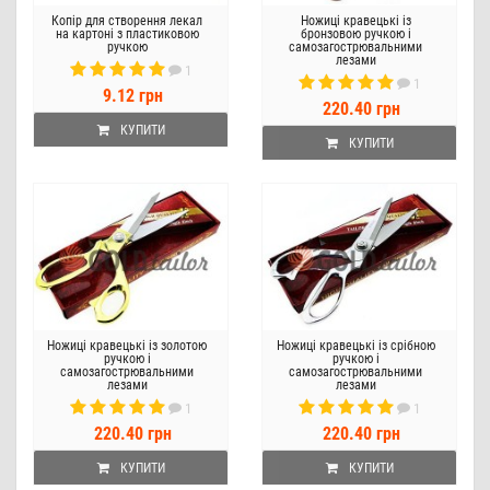
Копір для створення лекал
Ножиці кравецькі із
на картоні з пластиковою
бронзовою ручкою і
ручкою
самозагострювальними
лезами
1
1
9.12 грн
220.40 грн
КУПИТИ
КУПИТИ
Ножиці кравецькі із золотою
Ножиці кравецькі із срібною
ручкою і
ручкою і
самозагострювальними
самозагострювальними
лезами
лезами
1
1
220.40 грн
220.40 грн
КУПИТИ
КУПИТИ