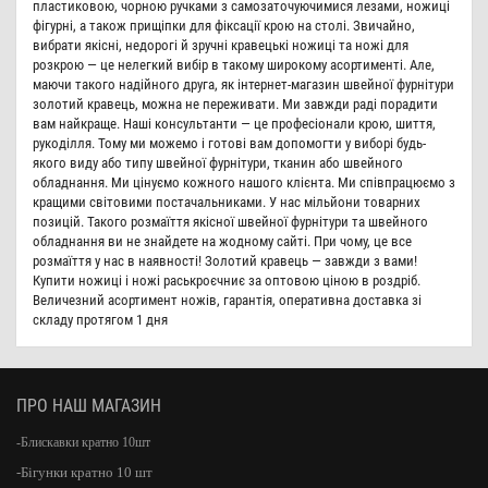
пластиковою, чорною ручками з самозаточуючимися лезами, ножиці
фігурні, а також прищіпки для фіксації крою на столі. Звичайно,
вибрати якісні, недорогі й зручні кравецькі ножиці та ножі для
розкрою — це нелегкий вибір в такому широкому асортименті. Але,
маючи такого надійного друга, як інтернет-магазин швейної фурнітури
золотий кравець, можна не переживати. Ми завжди раді порадити
вам найкраще. Наші консультанти — це професіонали крою, шиття,
рукоділля. Тому ми можемо і готові вам допомогти у виборі будь-
якого виду або типу швейної фурнітури, тканин або швейного
обладнання. Ми цінуємо кожного нашого клієнта. Ми співпрацюємо з
кращими світовими постачальниками. У нас мільйони товарних
позицій. Такого розмаїття якісної швейної фурнітури та швейного
обладнання ви не знайдете на жодному сайті. При чому, це все
розмаїття у нас в наявності! Золотий кравець — завжди з вами!
Купити ножиці і ножі раськроєчниє за оптовою ціною в роздріб.
Величезний асортимент ножів, гарантія, оперативна доставка зі
складу протягом 1 дня
ПРО НАШ МАГАЗИН
-Блискавки кратно 10шт
-Бігунки кратно 10 шт