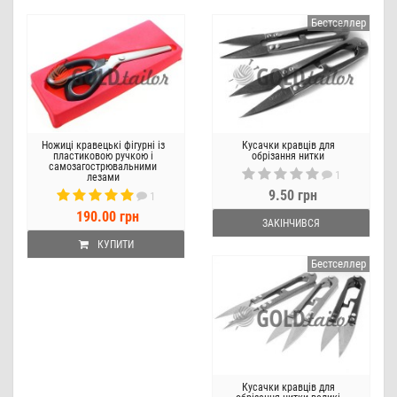
Бестселлер
Ножиці кравецькі фігурні із
Кусачки кравців для
пластиковою ручкою і
обрізання нитки
самозагострювальними
1
лезами
9.50 грн
1
190.00 грн
ЗАКІНЧИВСЯ
КУПИТИ
Бестселлер
Кусачки кравців для