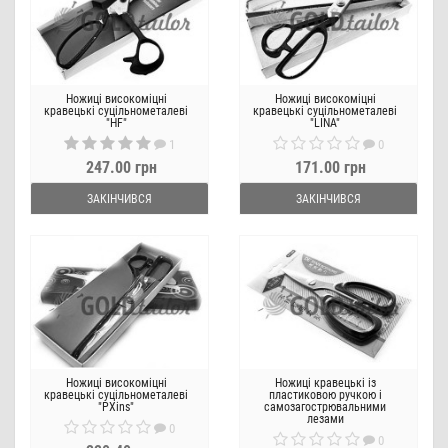
Ножиці високоміцні
Ножиці високоміцні
кравецькі суцільнометалеві
кравецькі суцільнометалеві
"HF"
"LINA"
1
0
247.00 грн
171.00 грн
ЗАКІНЧИВСЯ
ЗАКІНЧИВСЯ
Ножиці високоміцні
Ножиці кравецькі із
кравецькі суцільнометалеві
пластиковою ручкою і
"PXins"
самозагострювальними
лезами
0
0