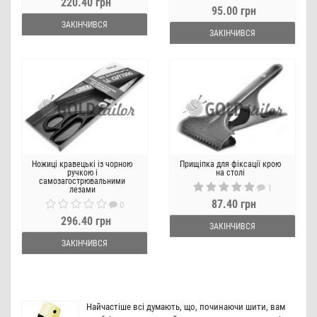
220.40 грн
95.00 грн
ЗАКІНЧИВСЯ
ЗАКІНЧИВСЯ
Ножиці кравецькі із чорною
Прищіпка для фіксації крою
ручкою і
на столі
самозагострювальними
1
лезами
87.40 грн
0
296.40 грн
ЗАКІНЧИВСЯ
ЗАКІНЧИВСЯ
Найчастіше всі думають, що, починаючи шити, вам