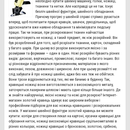
необхідно купити швейну машинку, голки, ножиці,
тканини та нитки. Але насправді це не так. Існує
безліч швейної фурнітури, швейного обладнання.
Причому прогрес у швейній справі стрімко рухається
вперед, щоб полегшити працю кравців, швачок, рукодільниць, щоб
удосконалити вже наявне обладнання та мінімізувати людську
працю. Так чи інакше, при розкроюванні тканин найчастіше
використовують не ножиці, а такий предмет, як ніж розкрійний. Він
був розроблений для того, щоб розрізати тканини, картон, складений
у багато шарів. При цьому всі розрізи виконуються якісно і за
розмірами та формами — один в один. Ножі розкрійні бувають різних
видів: дискові, вертикальні, промислові, лазерні та багато інших. Всі
ці різновиди відрізняються призначенням, матеріалом з якого
виконані, лезом, довжиною і шириною. Але при цьому розмаїтті не
слід забувати й про ножиці швейні, адже без них теж не обійтися.
Вони трохи відрізняються від тих, які ми бачимо в будинку. Так,
кравецькі ножиці вони виготовляються з високоміцного металу,
заточуються лазерним шляхом і мають одне кільце більше іншого. Де
ж знайти найзручніші, якісні ножиці та ножі для розкрою? Інтернет-
магазин золотий кравець здивує вас широким вибором і
професійним підбором для вас ножиць кравецьких і розкроювальних
ножів. У магазині швейної фурнітури золотий кравець ви можете
купити: копіри для створення лекал на картоні, кусачки кравецькі для
обрізання ниток, ножиці високоміцні кравецькі суцільнометалеві в
різних кольорах, ножиці кравецькі з бронзовою, золотою, срібною,