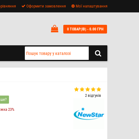
рівняння
Оформити замовлення
Мої налаштування
0 ТОВАР(ІВ) - 0.00 ГРН
2 відгуків
вше?
ижка 23%