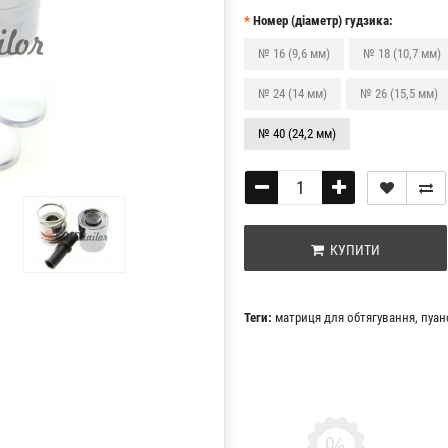
Номер (діаметр) гудзика:
№ 16 (9,6 мм)
№ 18 (10,7 мм)
№ 24 (14 мм)
№ 26 (15,5 мм)
№ 40 (24,2 мм)
КУПИТИ
Теги:
матриця для обтягування
,
пуан