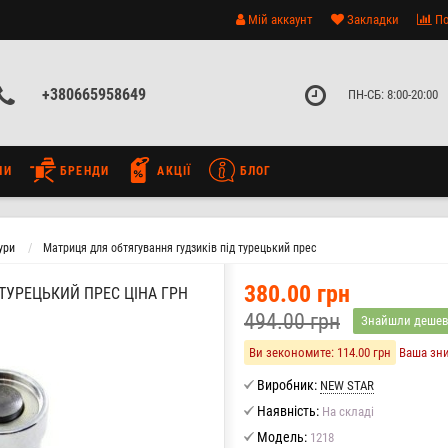
Мій аккаунт
Закладки
По
+380665958649
ПН-СБ: 8:00-20:00
НИ
БРЕНДИ
АКЦІЇ
БЛОГ
ури
Матриця для обтягування гудзиків під турецький прес
380.00 грн
ТУРЕЦЬКИЙ ПРЕС ЦІНА ГРН
494.00 грн
Знайшли деше
Ви зекономите:
114.00 грн
Ваша зн
Виробник:
NEW STAR
Наявність:
На складі
Модель:
1218