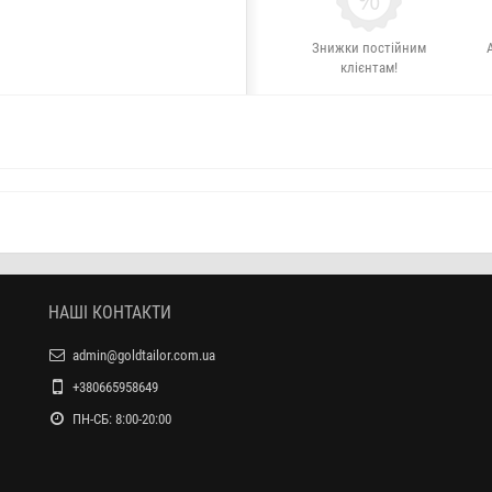
Знижки постійним
клієнтам!
НАШІ КОНТАКТИ
admin@goldtailor.com.ua
+380665958649
ПН-СБ: 8:00-20:00