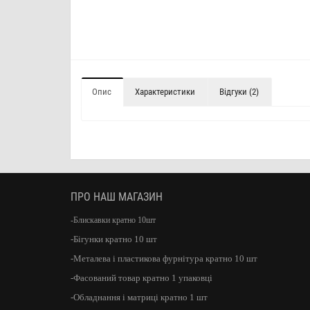
Опис
Характеристики
Відгуки (2)
ПРО НАШ МАГАЗИН
-Блискавки кратно 10шт
-Бігунки кратно 10 шт
-Металева і пластикова фурнітура кратно 10 шт
-Фасований товар кратно 1 упаковці
-Обладнання і матриці кратно 1 шт