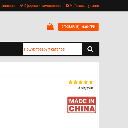
рівняння
Оформити замовлення
Мої налаштування
0 ТОВАР(ІВ) - 0.00 ГРН
3 відгуків