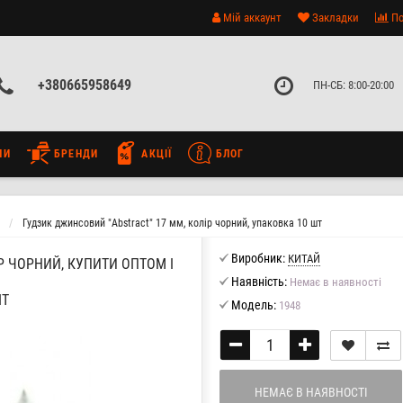
Мій аккаунт
Закладки
По
+380665958649
ПН-СБ: 8:00-20:00
НИ
БРЕНДИ
АКЦІЇ
БЛОГ
Гудзик джинсовий "Abstract" 17 мм, колір чорний, упаковка 10 шт
Виробник:
КИТАЙ
Р ЧОРНИЙ, КУПИТИ ОПТОМ І
Наявність:
Немає в наявності
ШТ
Модель:
1948
НЕМАЄ В НАЯВНОСТІ