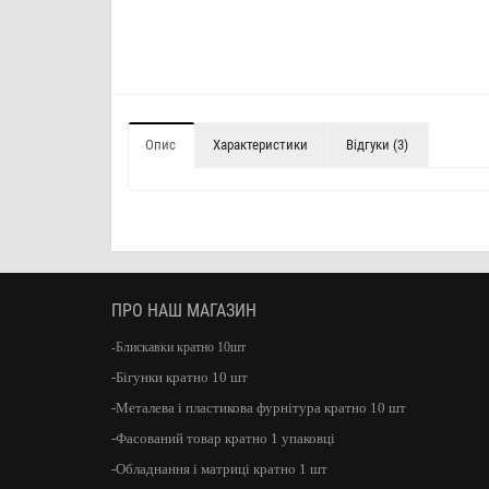
Опис
Характеристики
Відгуки (3)
ПРО НАШ МАГАЗИН
-Блискавки кратно 10шт
-Бігунки кратно 10 шт
-Металева і пластикова фурнітура кратно 10 шт
-Фасований товар кратно 1 упаковці
-Обладнання і матриці кратно 1 шт