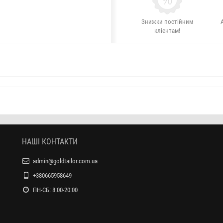
Знижки постійним
клієнтам!
НАШІ КОНТАКТИ
admin@goldtailor.com.ua
+380665958649
ПН-СБ: 8:00-20:00