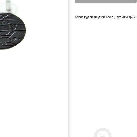
Теги:
гудзики джинсові
,
купити джин